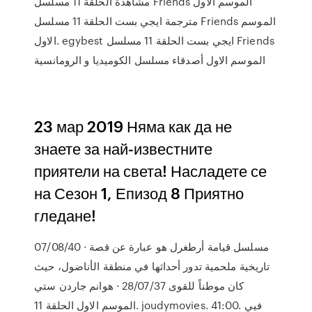
مشاهدة الحلقة 11 مسلسل Friends الموسم الاول
مترجمة ايجي بست الحلقة 11 مسلسل Friends الموسم
الاول. egybest ايجي بست الحلقة 11 مسلسل Friends
الموسم الاول أصدقاء مسلسل الكوميديا و الرومانسية
23 мар 2019 Няма как да не
знаете за най-известните
приятели на света! Насладете се
на Сезон 1, Епизод 8 Приятно
гледане!
07/08/40 · مسلسل قيامة أرطغرل هو عبارة عن قصة
تاريخية ملحمية تدور أحداثها في منطقة الأناضول، حيث
كان موطناً للقوى 28/07/37 · هوانم جاردن ستي
الموسم الاول الحلقة 11. joudymovies. 41:00. فيي