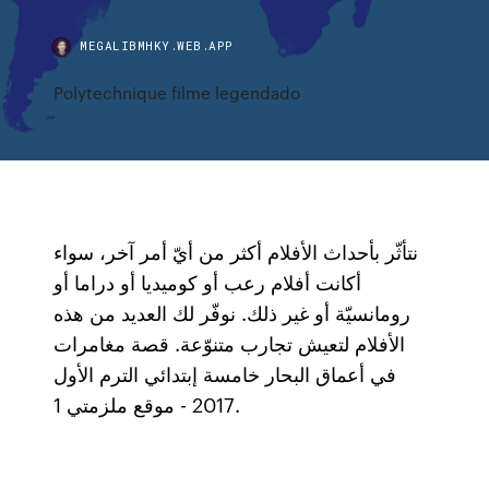
MEGALIBMHKY.WEB.APP
Polytechnique filme legendado
نتأثّر بأحداث الأفلام أكثر من أيّ أمر آخر، سواء
أكانت أفلام رعب أو كوميديا أو دراما أو
رومانسيّة أو غير ذلك. نوفّر لك العديد من هذه
الأفلام لتعيش تجارب متنوّعة. قصة مغامرات
في أعماق البحار خامسة إبتدائي الترم الأول
2017 - موقع ملزمتي 1.