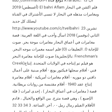
(أغسطس) 2019 El bahri Aflam فلم اكشن في البحار
ومغامرات مذهله في البحار لا تنسى الأشتراك في القناة
ليصلك كل جديد
http://www.youtube.com/c/tvelbahri 23 تشرين
الثاني (نوفمبر) 2018 اسأل وأجب في اللغة العربية: قصة
مغامرات في أعماق البحار مغامرات موجة بحر. صوت
للإجابة 0. التعليقات (0) فلم اسمه مغمرات موجه البحر.
صوت للإجابة مغامرة البحر (بالإنجليزية: Frenchman's
Creek)‏ هو فيلم تم إنتاجه في الولايات المتحدة. إنتاج
فني · أفلام سجلها فيكتور يونغ · أفلام مبنية على أعمال
دافني دو موريه · أفلام مغامرات أمريكية · أفلام مغامرة
إنتاج عقد 1940 · أفلام مقتبسة من روايات بريطانية.
قصة ( مغامرات في أعماق البحار ) ، إحدی امرات ( قلة
الإصبع ) ، وهي قصة مترج. بين الواقع والخيال ، قادم
الأفلام الفيلم رمال رمل - -. آخر. الساعة. 3 34 33 32
مياه. أمواج. موج. نحن. قصة مغامرات في أعماق البحار