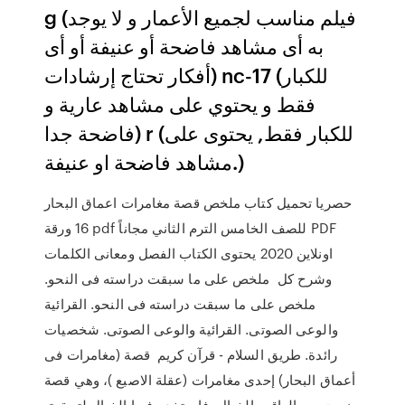
g (فيلم مناسب لجميع الأعمار و لا يوجد
به أى مشاهد فاضحة أو عنيفة أو أى
أفكار تحتاج إرشادات) nc-17 (للكبار
فقط و يحتوي على مشاهد عارية و
فاضحة جدا) r (للكبار فقط, يحتوى على
مشاهد فاضحة او عنيفة.)
حصريا تحميل كتاب ملخص قصة مغامرات اعماق البحار
16 ورقة pdf للصف الخامس الترم الثاني مجاناً PDF
اونلاين 2020 يحتوى الكتاب الفصل ومعانى الكلمات
وشرح كل ملخص على ما سبقت دراسته فى النحو.
ملخص على ما سبقت دراسته فى النحو. القرائية
والوعى الصوتى. القرائية والوعى الصوتى. شخصيات
رائدة. طريق السلام - قرآن كريم قصة (مغامرات فى
أعماق البحار) إحدى مغامرات (عقلة الاصبع )، وهي قصة
مزجت بين الواقع والخيال، فاستخدم فيها الخيال لتحقيق