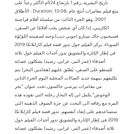
تاريخ البشرية..رقم 1 بارتفاع 524م الأكثر رعباً على
الأطلاق - Duration: 13:08. متع فيلم مغامرات أنتج عام
2007, وهو الجزء الثالث من سلسلة أفلام قراصنة
الكاريبي، إذا كان أي شخص يحب أفلامًا عن السفن،
فسيحبون جاك سبارو (جوني ديب) وحبه لسفينته اللؤلؤة
السوداء. يركز الفيلم حول تدور قصة فيلم كازابلانكا 2019
في إطار الإثارة والتشويق تدور أحداث الفيلم حول ثلاثة
أصدقاء (عمر المر، عرابي، رشيد) يشكلون عصابة
للسطو على السفن، يُطلق عليهم (هجامين البحر) يتم
تكليفهم بمهمة جديد الصالات المحلية اليوم الجزء الثاني
من مغامرات بيرسي جاكسون تحت عنوان "بحر
الوحوش".يكمل ابن إله البحار رحلته التي تقوده هذه
المرة مع رفاقه الى البحث عن جزة الصوف الذهبية التي
ستساعدهم على إنقاذ أنفسهم. تدور قصة فيلم كازابلانكا
2019 في إطار الإثارة والتشويق تدور أحداث الفيلم حول
ثلاثة أصدقاء (عمر المر، عرابي، رشيد) يشكلون عصابة