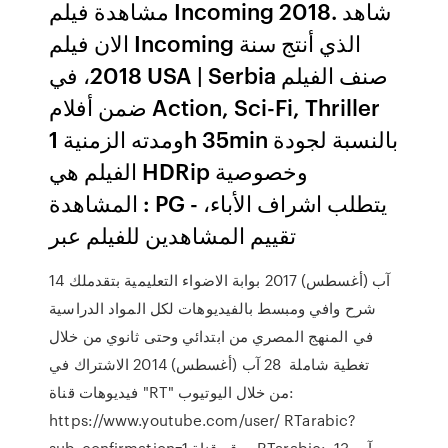
مشاهدة فيلم Incoming 2018. شاهد
الان فيلم Incoming الذي أنتج سنة
2018، في USA | Serbia صنف الفيلم
ضمن أفلام Action, Sci-Fi, Thriller
ومدته الزمنية 1h 35min بالنسبة لجودة
الفيلم هي HDRip وخصوصية
المشاهدة : PG - يتطلب اشراف الأباء،
تقييم المشاهدين للفيلم عبر
14 آب (أغسطس) 2017 بوابة الاضواء التعليمية بتقدملك
شرح وافي ومبسط بالفيديوهات لكل المواد الدراسية
في المنهج المصري من ابتدائي وحتى ثانوي من خلال
تغطية شاملة 28 آب (أغسطس) 2014 الاشتراك في
فيديوهات قناة "RT" من خلال اليوتيوب:
https://www.youtube.com/user/ RTarabic?
sub_confirmation=1 موقع قناة RTarabic: 13 آب