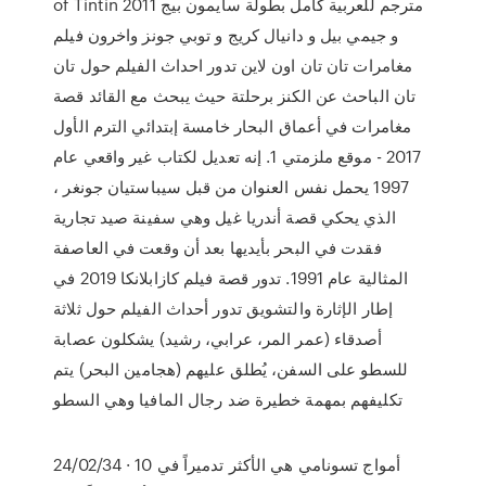
of Tintin 2011 مترجم للعربية كامل بطولة سايمون بيج
و جيمي بيل و دانيال كريج و توبي جونز واخرون فيلم
مغامرات تان تان اون لاين تدور احداث الفيلم حول تان
تان الباحث عن الكنز برحلتة حيث يبحث مع القائد قصة
مغامرات في أعماق البحار خامسة إبتدائي الترم الأول
2017 - موقع ملزمتي 1. إنه تعديل لكتاب غير واقعي عام
1997 يحمل نفس العنوان من قبل سيباستيان جونغر ،
الذي يحكي قصة أندريا غيل وهي سفينة صيد تجارية
فقدت في البحر بأيديها بعد أن وقعت في العاصفة
المثالية عام 1991. تدور قصة فيلم كازابلانكا 2019 في
إطار الإثارة والتشويق تدور أحداث الفيلم حول ثلاثة
أصدقاء (عمر المر، عرابي، رشيد) يشكلون عصابة
للسطو على السفن، يُطلق عليهم (هجامين البحر) يتم
تكليفهم بمهمة خطيرة ضد رجال المافيا وهي السطو
24/02/34 · 10 أمواج تسونامي هي الأكثر تدميراً في