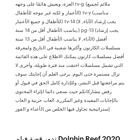
العزة، ويعيش هائمًا على وجهه tv-g (ملائم لجميع
الأعمار و لكنه غير موجه للأطفال) tv-y (مناسب
للأطفال و جميع الأعمار) tv-14 (يجب إرشاد الآباء, لا
يناسب الأطفال أقل من 14 سنة.) pg-13 (يجب إرشاد
الآباء, لا يناسب الأطفال أقل من 13 سنة) أفضل
مسلسلات الكارتون وأكثرها شعبية في التاريخ ولمعرفة
أفضل مسلسلات كارتون يمكنك الاطلاع على هذه القائمة
التي تشمل مسلسلات اختفت منذ فترة طويلة، وأخرى لا
تزال مستمرة حتى اليوم. يرجى العلم أن إجابتك سوف
يتم مراجعتها قبل النشر، وللإدارة كامل الحق في قبول أو
رفض مشاركاتكم حيث نسعى دائما لإثراء المحتوى
بالإجابات المفيدة وغير المكررة. العاب حربية و العاب
إستراتيجية تحاول فيها الخلص من الأعداء و الفوز
تدور قصة فيلم Dolphin Reef 2020