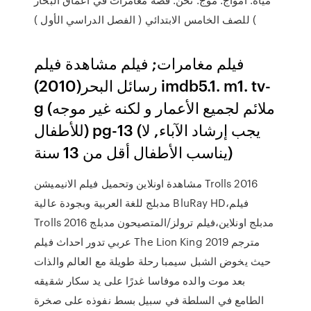
) للصف الخامس الابتدائي ( الفصل الدراسي الأول )
فيلم مغامرات; فيلم مشاهدة فيلم
رسائل البحر(2010) imdb5.1. m1. tv-
g (ملائم لجميع الأعمار و لكنه غير موجه
للأطفال) pg-13 (يجب إرشاد الآباء, لا
يناسب الأطفال أقل من 13 سنة)
مشاهدة اونلاين وتحميل فيلم الانيميشن Trolls 2016
مدبلج للغة العربية وبجودة عالية BluRay HD،فيلم
Trolls 2016 مدبلج اونلاين،فيلم ترولز/المتصيحون مدبلج
عربي تدور احداث فيلم The Lion King 2019 مترجم
حيث يخوض الشبل سيمبا رحلة طويلة مع العالم والذات
بعد موت والده موفاسا غدرًا على يد سكار شقيقه
الطامع في السلطة في سبيل بسط نفوذه على صخرة