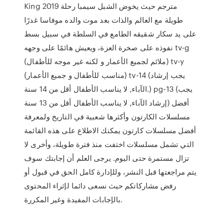
King 2019 مترجم حيث يخوض الشبل سيمبا رحلة
طويلة مع العالم والذات بعد موت والده موفاسا غدرًا
على يد سكار شقيقه الطامع في السلطة في سبيل بسط
نفوذه على صخرة العزة، ويعيش هائمًا على وجهه tv-g
(ملائم لجميع الأعمار و لكنه غير موجه للأطفال) tv-y
(مناسب للأطفال و جميع الأعمار) tv-14 (يجب إرشاد
الآباء, لا يناسب الأطفال أقل من 14 سنة.) pg-13 (يجب
إرشاد الآباء, لا يناسب الأطفال أقل من 13 سنة) أفضل
مسلسلات الكارتون وأكثرها شعبية في التاريخ ولمعرفة
أفضل مسلسلات كارتون يمكنك الاطلاع على هذه القائمة
التي تشمل مسلسلات اختفت منذ فترة طويلة، وأخرى لا
تزال مستمرة حتى اليوم. يرجى العلم أن إجابتك سوف
يتم مراجعتها قبل النشر، وللإدارة كامل الحق في قبول أو
رفض مشاركاتكم حيث نسعى دائما لإثراء المحتوى
بالإجابات المفيدة وغير المكررة.