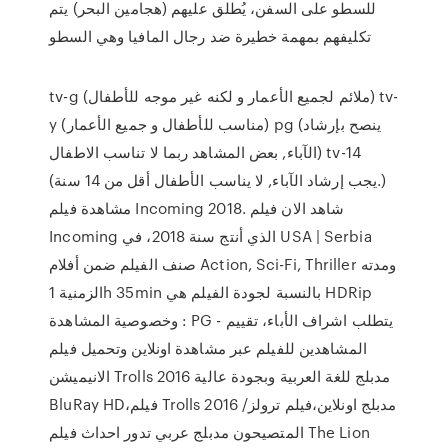
للسطو على السفن، يُطلق عليهم (هجامين البحر) يتم
تكليفهم بمهمة خطيرة ضد رجال المافيا وهي السطو
tv-g (ملائم لجميع الأعمار و لكنه غير موجه للأطفال) tv-
y (مناسب للأطفال و جميع الأعمار) pg (ينصح بإرشاد
الآباء, بعض المشاهد ربما لا تناسب الاطفال) tv-14
(يجب إرشاد الآباء, لا يناسب الأطفال أقل من 14 سنة.)
مشاهدة فيلم Incoming 2018. شاهد الان فيلم
Incoming الذي أنتج سنة 2018، في USA | Serbia
صنف الفيلم ضمن أفلام Action, Sci-Fi, Thriller ومدته
الزمنية 1h 35min بالنسبة لجودة الفيلم هي HDRip
وخصوصية المشاهدة : PG - يتطلب اشراف الأباء، تقييم
المشاهدين للفيلم عبر مشاهدة اونلاين وتحميل فيلم
الانيميشن Trolls 2016 مدبلج للغة العربية وبجودة عالية
BluRay HD،فيلم Trolls 2016 مدبلج اونلاين،فيلم ترولز/
المتصيحون مدبلج عربي تدور احداث فيلم The Lion