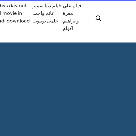
فيلم علي
فيلم دنيا سمير
bys day out
معزة
غانم واحمد
ll movie in
وابراهيم
حلمى يوتيوب
ndi download
اكوام